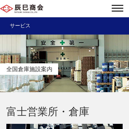
サービス
辰巳商会を知る
サービス一覧
全国倉庫施設案内
会社情報
サステナビリティ
辰巳グループ
富士営業所・倉庫
採用情報