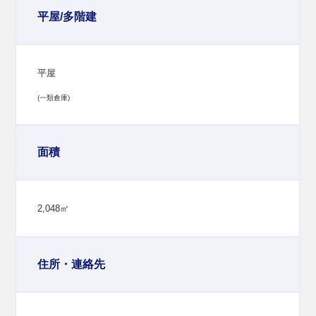
平屋/多階建
平屋
(一類倉庫)
面積
2,048㎡
住所・連絡先