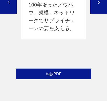
.1
100年培ったノウハ
液
ルと
ウ、規模、ネットワ
ス
リー
ークでサプライチェ
独
ーンの要を支える。
績
約款PDF