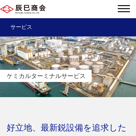
サービス
辰巳商会を知る
サービス一覧
ケミカルターミナルサービス
会社情報
サステナビリティ
辰巳グループ
好立地、最新鋭設備を追求した
採用情報