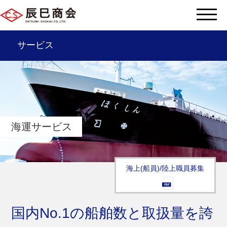
サービス
辰巳商会を知る
サービス一覧
海運サービス
会社情報
サステナビリティ
海上(船員)/陸上職員募集
辰巳グループ
国内No.1の船舶数と取扱量を誇
採用情報