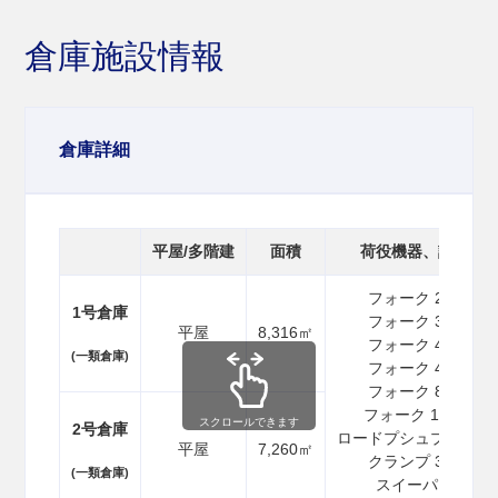
倉庫施設情報
倉庫詳細
平屋/多階建
面積
荷役機器、設備
フォーク 2.5t
1号倉庫
フォーク 3.0t
平屋
8,316㎡
フォーク 4.0t
(一類倉庫)
フォーク 4.5t
フォーク 8.0t
フォーク 18.0t
スクロールできます
2号倉庫
ロードプシュプル 2.5t
平屋
7,260㎡
クランプ 3.0t
(一類倉庫)
スイーパー