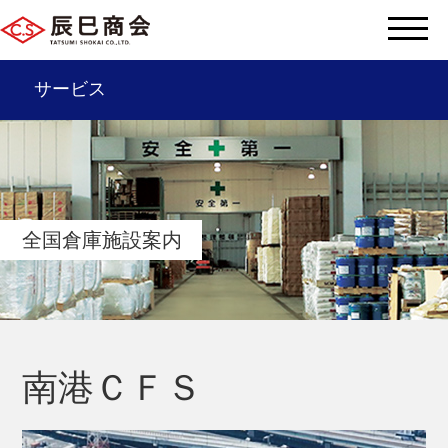
サービス
辰巳商会を知る
サービス一覧
全国倉庫施設案内
会社情報
サステナビリティ
辰巳グループ
南港ＣＦＳ
採用情報