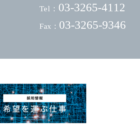
03-3265-4112
Tel：
03-3265-9346
Fax：