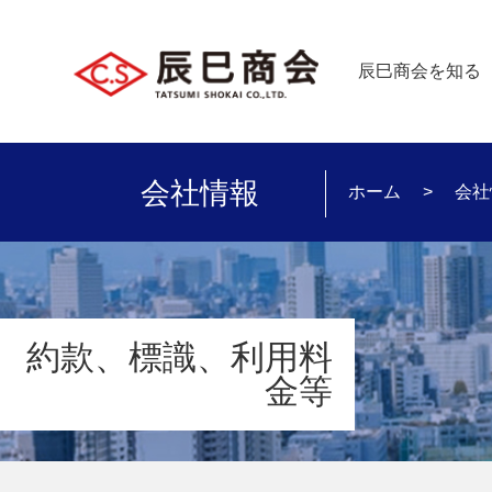
辰巳商会を知る
会社情報
ホーム
会社
約款、標識、利用料
金等