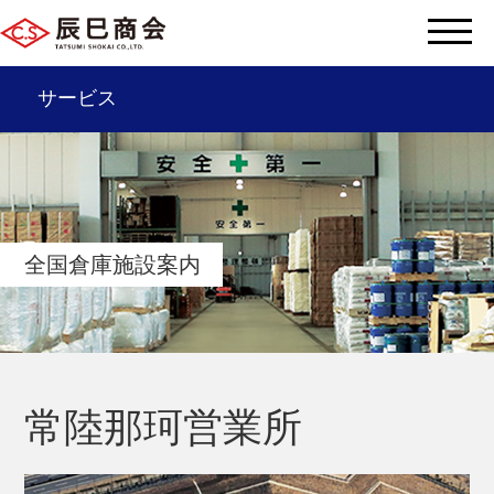
サービス
辰巳商会を知る
サービス一覧
全国倉庫施設案内
会社情報
サステナビリティ
辰巳グループ
常陸那珂営業所
採用情報