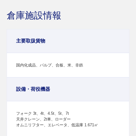
倉庫施設情報
主要取扱貨物
国内化成品、パルプ、合板、米、非鉄
設備・荷役機器
フォーク 3t、4t、4.5t、5t、7t
天井クレーン、2t車、ローダー
オムニリフター、エレベータ、低温庫 1.671㎡