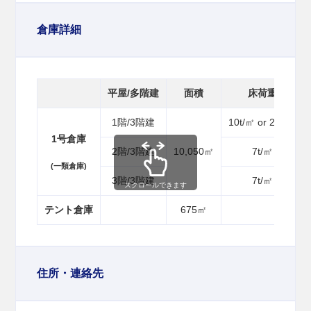
倉庫詳細
平屋/多階建
面積
床荷重
1階/3階建
10t/㎡ or 20t/㎡
1号倉庫
2階/3階建
10,050㎡
7t/㎡
(一類倉庫)
3階/3階建
7t/㎡
スクロールできます
テント倉庫
675㎡
住所・連絡先