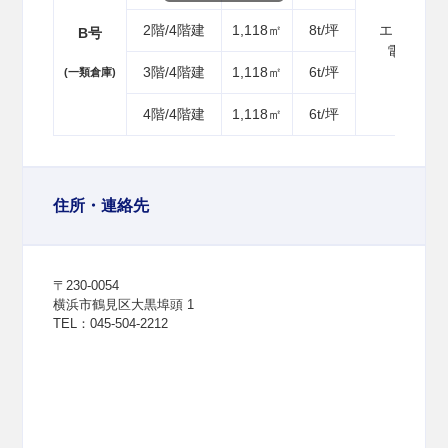
2階/4階建
1,118㎡
8t/坪
エレベーター
B号
電気フォ
3階/4階建
1,118㎡
6t/坪
低温倉
(一類倉庫)
4階/4階建
1,118㎡
6t/坪
住所・連絡先
〒230-0054
横浜市鶴見区大黒埠頭 1
TEL：045-504-2212