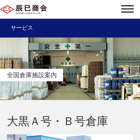
サービス
辰巳商会を知る
サービス一覧
全国倉庫施設案内
会社情報
サステナビリティ
辰巳グループ
大黒Ａ号・Ｂ号倉庫
採用情報