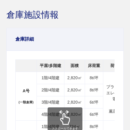
倉庫施設情報
倉庫詳細
平屋/多階建
面積
床荷重
荷役機器
1階/4階建
2,820㎡
8t/坪
高床
プラットホ
2階/4階建
2,820㎡
8t/坪
A号
エレベーター 
電気フォ
3階/4階建
2,820㎡
6t/坪
(一類倉庫)
低温倉
薫蒸施設 3
4階/4階建
2,820㎡
6t/坪
1階/4階建
734㎡
8t/坪
スクロールできます